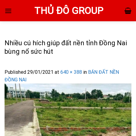
Skip
THỦ ĐÔ GROUP
to
content
Nhiều cú hích giúp đất nền tỉnh Đồng Nai
bùng nổ sức hút
Published
29/01/2021
at
640 × 388
in
BÁN ĐẤT NỀN
ĐỒNG NAI