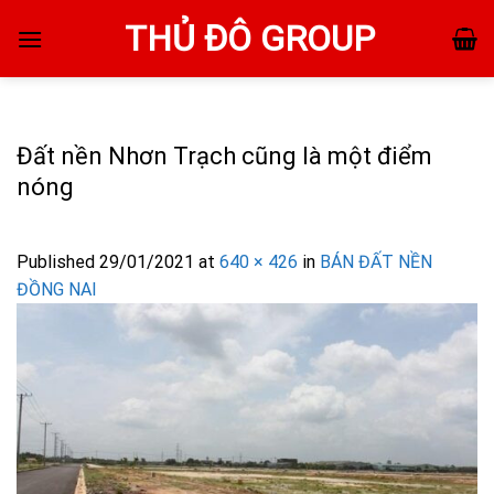
Skip
THỦ ĐÔ GROUP
to
content
Đất nền Nhơn Trạch cũng là một điểm
nóng
Published
29/01/2021
at
640 × 426
in
BÁN ĐẤT NỀN
ĐỒNG NAI